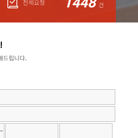
1448
전체요청
건
!
해드립니다.