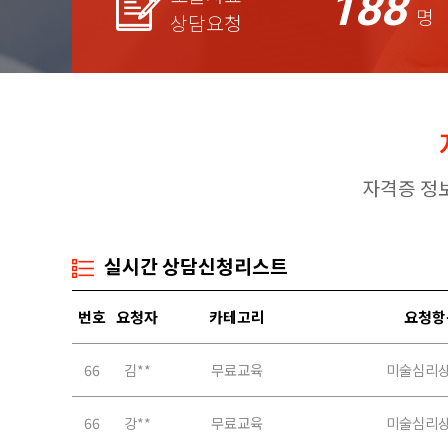
188
명
상담요청
자격증 정