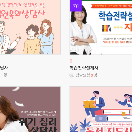
3위
[]
담사
학습전략설계사
청
3
명
상담요청
0
명