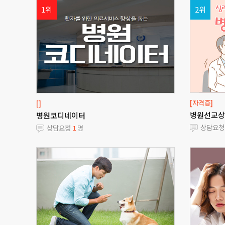
1위
2위
[자격증]
[]
병원선교상
병원코디네이터
상담요
상담요청
1
명