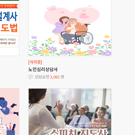
[자격증]
노인심리상담사
상담요청
3,081
명