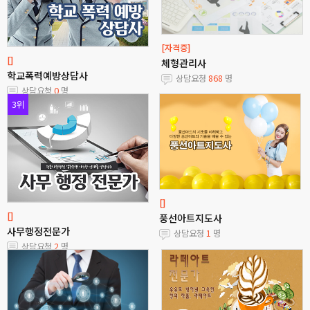
[자격증]
[]
체형관리사
학교폭력예방상담사
상담요청
868
명
상담요청
0
명
3위
[]
[]
풍선아트지도사
사무행정전문가
상담요청
1
명
상담요청
2
명