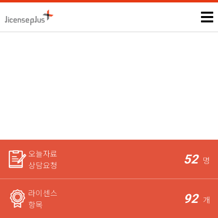
창업상권분석상담사
모든 자격증, 공무원과 관련된 시험정보 및 상담은 본인에게만 제
공되며,
라이센스 전문가가 꼼꼼하게 체크한 후 요청자에게
가장 적합한 상담을 도와드립니다.
오늘자료
52
명
상담요청
라이센스
92
개
항목