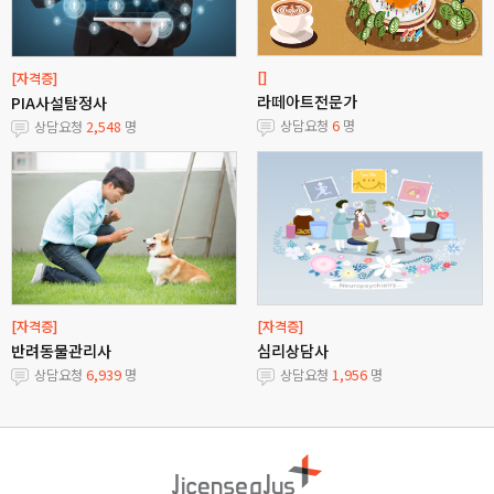
[]
[자격증]
라떼아트전문가
PIA사설탐정사
상담요청
6
명
상담요청
2,548
명
[자격증]
[자격증]
반려동물관리사
심리상담사
상담요청
6,939
명
상담요청
1,956
명