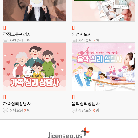
[]
[]
감정노동관리사
인성지도사
상담요청
1
명
상담요청
7
명
[]
[]
가족심리상담사
음악심리상담사
상담요청
2
명
상담요청
3
명