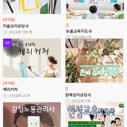
[자격증]
[]
미술심리상담사
논술교육지도사
상담요청
790
명
상담요청
0
명
3위
[자격증]
[]
캐리커처
원예심리상담사
상담요청
16
명
상담요청
0
명