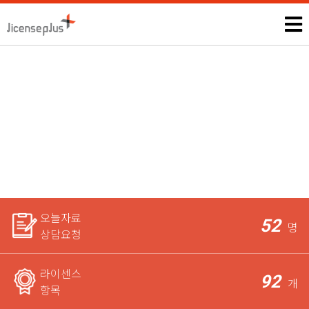
놀이체육지도사
모든 자격증, 공무원과 관련된 시험정보 및 상담은 본인에게만 제
공되며,
라이센스 전문가가 꼼꼼하게 체크한 후 요청자에게
가장 적합한 상담을 도와드립니다.
오늘자료
52
명
상담요청
라이센스
92
개
항목