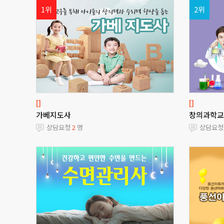
1위
2위
[]
[]
가베지도사
창의과학교
상담요청
2
명
상담요