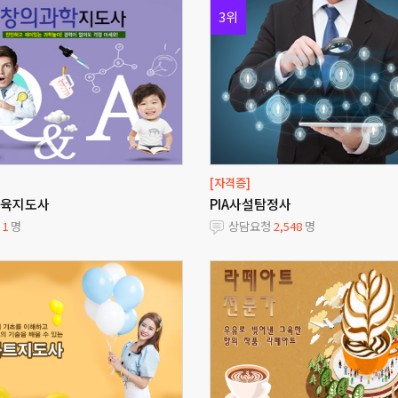
3위
[자격증]
육지도사
PIA사설탐정사
청
1
명
상담요청
2,548
명