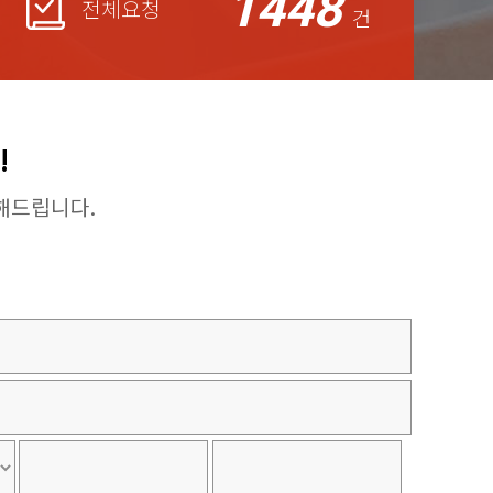
1448
전체요청
건
!
해드립니다.