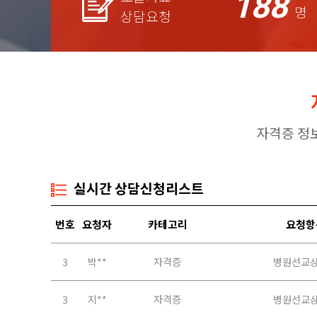
188
명
상담요청
자격증 정