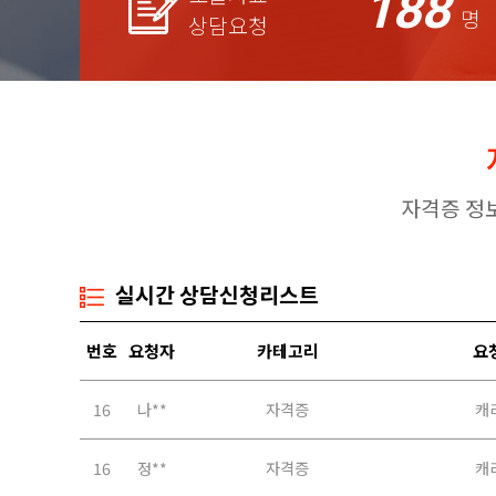
188
명
상담요청
자격증 정