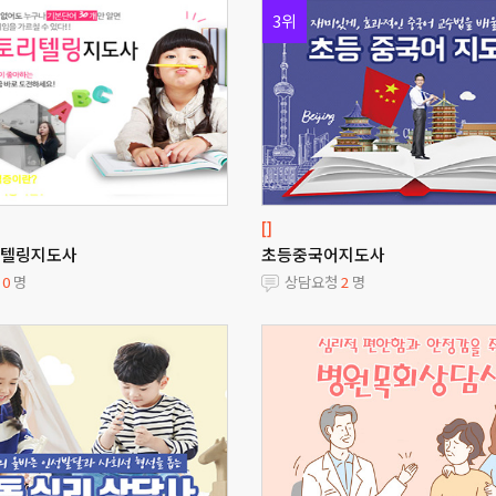
3위
[]
텔링지도사
초등중국어지도사
청
0
명
상담요청
2
명