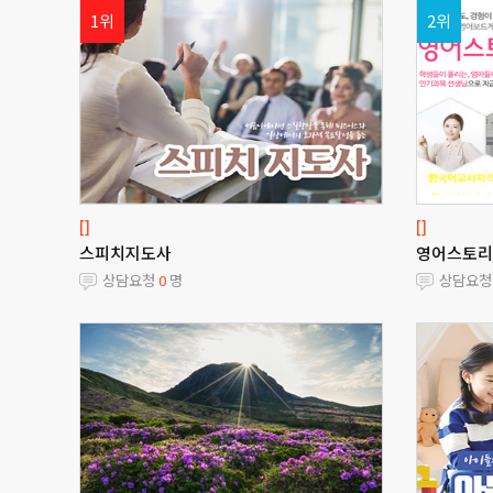
1위
2위
[]
[]
스피치지도사
영어스토리
상담요청
0
명
상담요