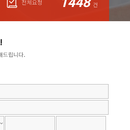
1448
전체요청
건
!
해드립니다.