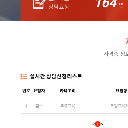
164
명
상담요청
자격증 정