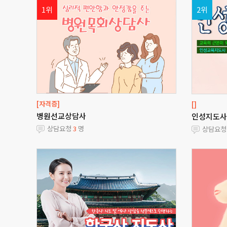
1위
2위
[자격증]
[]
병원선교상담사
인성지도사
상담요청
3
명
상담요