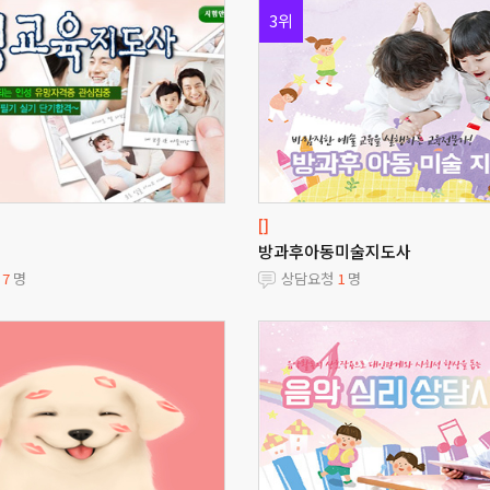
3위
[]
방과후아동미술지도사
청
7
명
상담요청
1
명