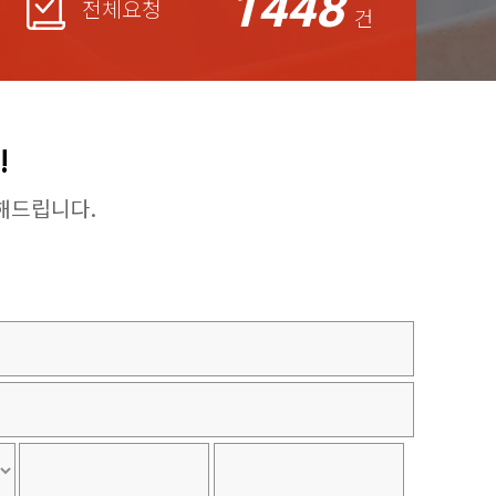
1448
전체요청
건
!
해드립니다.